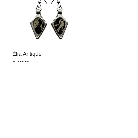
Élia Antique
Prix
CA$25.00
Ajouter au panier
Boucles en étain avec insertion de 
journaux antiques, tiges en acier 
inoxydable.