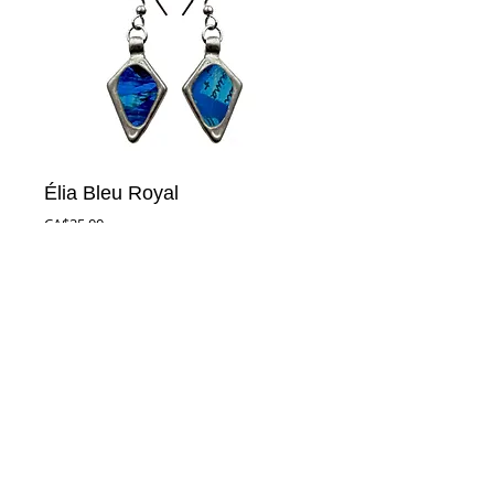
Élia Bleu Royal
Prix
CA$25.00
Ajouter au panier
Boucles en étain peintes à la main avec 
insertion de journaux antiques, tiges en 
acier inoxydable.